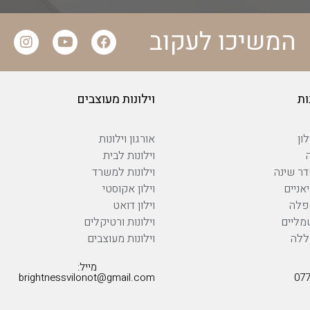
המשיכו לעקוב
ות
וילונות מעוצבים
ון
אורגון וילונות
וילונות לבית
דר שינה
וילונות למשרד
יאניים
וילון אקוסטי
אפלה
וילון דואט
שמליים
וילונות ורטיקלים
צללה
וילונות מעוצבים
מייל:
brightnessvilonot@gmail.com
077