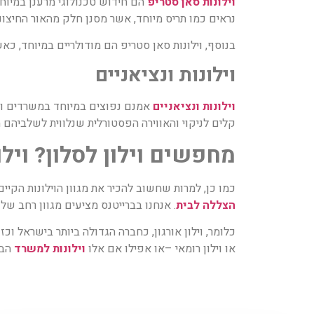
וילונות סאן סטריפ
נראים כמו תריס מיוחד, אשר מסנן חלק מהאור החיצונ
בנוסף, וילונות סאן סטריפ הם מודולריים במיוחד, כא
וילונות ונציאניים
וילונות ונציאניים
אמנם נפוצים במיוחד במשרדים וחלל
קלים לניקוי והאווירה הפסטורלית שנלווית לשלביה
מחפשים וילון לסלון? וילו
כמו כן, למרות שחשוב להכיר את מגוון הוילונות הקיים
הצללה
לבית
. אנחנו בברייטנס מציעים מגוון רחב של ו
כלומר, וילון אורגון, כחברה הגדולה ביותר בישראל ו
או וילון רומאי –או אפילו אם אלו
וילונות למשרד
הבח