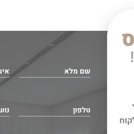
ס
קוח