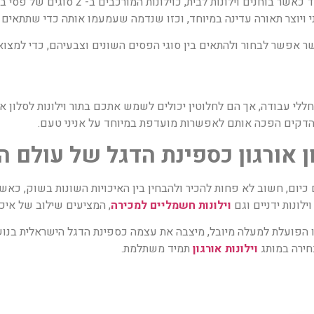
הם חידוש טכנולוגי מרענן במיוחד כאשר
י ויוצר תאורה עדינה במיוחד, וכזו שנדמה שעמעמו אותה כדי שתתאים 
שר אפשר לבחור ולהתאים בין סוגי הפסים השונים וצבעיהם, כדי למצוא
י עבודה, אך הם לחלוטין יכולים לשמש אתכם בתור וילונות לסלון או ו
ם הדקים הפכה אותם לאפשרות מועדפת במיוחד על אניני טעם.
ן אורגון כספינת הדגל של עולם הו
 כיום, חשוב לא פחות להכיר ולהבחין בין האיכויות השונות בשוק, כאשר
ילונות ידניים וגם
וילונות חשמליים למכירה
, המציעים שילוב של איכ
כזו הפועלת למעלה מיובל, מיצבה את עצמה כספינת הדגל הישראלית בנוש
ירה במותג
וילונות אורגון
תמיד משתלמת.