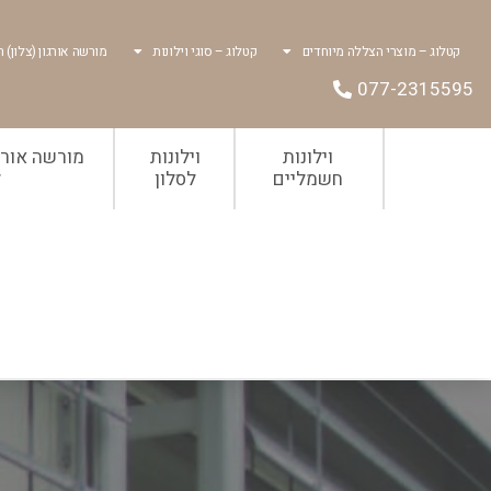
קטלוג – מוצרי הצללה מיוחדים
קטלוג – סוגי וילונות
מורשה אורגון (צלון) ר
077-2315595
וילונות
וילונות
מורשה אורגו
חשמליים
לסלון
ל