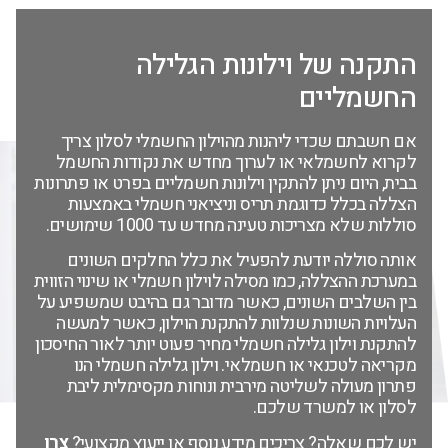
התקנה של וילונות הגלילה
החשמליים
אם חשבתם שכדי ליהנות מהוילון החשמלי לסלון צריך
לקרוא לחשמלאי או לערוך מחדש את נקודות החשמל
בבית, היום ניתן להתקין וילונות חשמליים בפרט או פתרונות
הצללה בכלל כדוגמת תריס וניציאני חשמלי באמצעות
סוללות שלא מצריכות טעינה מחדש עד 1000 שימושים.
אותה סוללה יודעת להפעיל את כלל החלקים השונים
במערכת ההצללה, כמו מסילה לוילון חשמלי או שינוי הזווית
בין השלבים השונים, כאשר מדובר גם בהיבט שמשפיע על
העלויות השונות שנלוות להתקנת הוילון, כאשר למעשה
להתקנת וילון גלילה חשמלי מחיר פעוט יותר לאור החיסכון
מקריאה לטכנאי או חשמלאי. וילון גלילה חשמלי הנו
פתרון מעולה לשליטה מירבית ונוחות מקסימלית ליבת
לסלון או למשרד שלכם.
יש לכם שאלה? צריכים מידע נוסף או ייעוץ מקצועי?
צרו