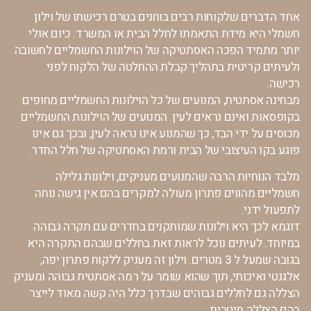
אחד הדברים שלקוחות רבים בוחנים בטרם רכישתו של וילון
חשמלי היא מידת התאמתו לחלל הבית או המשרד. כיום אולי
יותר מתמיד הפכה האסתטיקה של הוילונות החשמליים לחשובה
ולעיתים קריטית בתהליך קבלת ההחלטה של הלקוח לפני
רכישה.
מבחינה אסתטית, המנועים של כל הוילונות החשמליים מחופים
בקופסאות ואינם נראים לעין. המנועים של הוילונות החשמליים
מכוסים על ידי הבד, כך שהמנוע אינו נראה לעין, ובכך גם אינו
פוגע בקו העיצובי של הבית ורמת האסתטיקה של חלל החדר.
מלבד הנוחיות הרבה שהמנועים מעניקים, וילונות גלילה
חשמליים מהווים פתרון מעולה למקרים בהם אין גישה נוחה
לתפעול ידני.
דוגמא לכך היא וילונות שמותקנים בחדרים עם תקרה גבוהה
במיוחד. לעיתים נוכל לראות זאת בחללים שבהם התקרה היא
בגובה שמעל ל 3 מטרים. וילון זה מעניק ללקוח פתרון יפה,
אלגנטי ואיכותי, תוך שהוא שומר על רמה אסתטית גבוהה ומעניק
הצללה גם לחללים גבוהים שבדרך כלל היה קשה מאוד לייצר
בהם הצללה מיטבית.