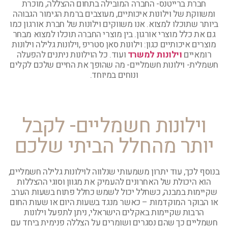
חברת ברייטנס- החברה המובילה בתחום ההצללה, מוכרת
ומשווקת של וילונות איכותיים, מעוצבים ברמת הגימור הגבוהה
ביותר שתוכלו למצוא. אנו משווקים וילונות של חברת אורגון כמו
גם את כלל מוצרי אורגון. בין מוצרי החברה תוכלו למצוא מבחר
מוצרים איכותיים כגון: וילונות סאן סטריפ ,וילונות גלילה וילונות
רומאיים
וילונות למשרד
ועוד. כל הוילונות ניתנים להפעלה
חשמלית- וילונות חשמליים- מה שהופך את החיים שלכם לקלים
ונוחים במיוחד.
וילונות חשמליים- לקבל
יותר מהחלל הביתי שלכם
בנוסף לכך, עוד יתרון משמעותי שנלווה לוילונות גלילה חשמליים,
הוא היכולת של האחרונים להעמיק את מגוון וסוגי ההצללות
שקיימות במבנה, כשחלל יכול לשמש כחלל פתוח בשעות הערב
או הבוקר המוקדמות – כאשר מנגד בשעות היום או שעות החום
הרבות שקיימות באקלים הישראלי, ניתן לתפעל וילונות
חשמליים כך שהם נסגרים ושומרים על הצללה פנימית ביחד עם