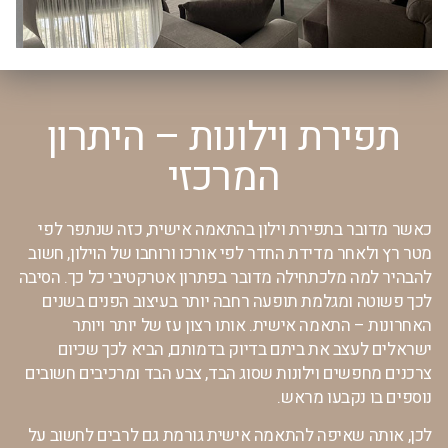
תפירת וילונות – היתרון
המרכזי
כאשר מדובר בתפירת וילון בהתאמה אישית, כזה שנתפר לפי
מטר רץ ולאחר מדידת החדר לפי אורכו ורוחבו של הוילון, חשוב
להבהיר למה מלכתחילה מדובר בפתרון אטרקטיבי כל כך. הסיבה
לכך פשוטה ומגלמת תופעה רחבה יותר בעיצוב הפנים בשנים
האחרונות – התאמה אישית. אותו רצון עז של יותר ויותר
ישראלים לעצב את ביתם בדיוק בדמותם, הביא לכך שכיום
צרכנים מחפשים וילונות שסוג הבד, צבע הבד ומרכיבים חשובים
נוספים בו נקבעו מראש.
לכן, אותה שאיפה להתאמה אישית גורמת גם לרבים לחשוב על