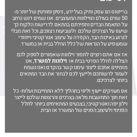
ברייטנס הנו עסק ותיק בעל ידע , ניסיון ומוניטין של יותר מ-
50 שנים בעולם הווילונות המעוצבים. אנו שמים דגש נרחב
על התאמת הבדים ותפירתם בהתאם לדרישות הלקוח כך
שיענו על הצרכים שלכם ולשביעות רצונכם, וכל זאת מבלי
לגרוע באיכות הבד, הקפדה על עיצוב אטרקטיבי וייחודי
שמשפיע על הנראות של כלל החלל בבית או במשרד.
אז אם אתם רוצים לתפור וילונות שאמורים לספק לכם
הצללה לחלל הפרטי בבית או
וילונות למשרד
, אנו
מזמינים אתכם ליצור עימנו קשר בהקדם ואנו נשמח
לעמוד לרשותכם ולייעץ לכם לבחור את הבד המתאים
ביותר לצרכיכם.
אנו מעניקים ייעוץ וליווי בתהליך ללא התחייבות ועלות- כל
זאת תוך התחשבות מלאה בצרכים והרצונות שלכם לייצר
וילון יפה ואטרקטיבי, בצבעים המתאימים ביותר לחלל
הפנימי ולעיצוב הפנים של המשרד או הבית.