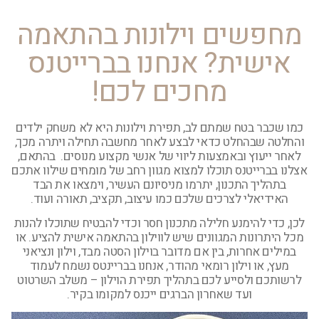
מחפשים וילונות בהתאמה
אישית? אנחנו בברייטנס
מחכים לכם!
כמו שכבר בטח שמתם לב, תפירת וילונות היא לא משחק ילדים
והחלטה שבהחלט כדאי לבצע לאחר מחשבה תחילה ויתרה מכך,
לאחר ייעוץ ובאמצעות ליווי של אנשי מקצוע מנוסים. בהתאם,
אצלנו בברייטנס תוכלו למצוא מגוון רחב של מומחים שילוו אתכם
בתהליך התכנון, יתרמו מניסיונם העשיר, וימצאו את הבד
האידיאלי לצרכים שלכם כמו עיצוב, תקציב, תאורה ועוד.
לכן, כדי להימנע חלילה מתכנון חסר וכדי להבטיח שתוכלו להנות
מכל היתרונות המגוונים שיש לווילון בהתאמה אישית להציע. או
במילים אחרות, בין אם מדובר בוילון הסטה מבד, וילון ונציאני
מעץ, או וילון רומאי מהודר, אנחנו בבריינטס נשמח לעמוד
לרשותכם ולסייע לכם בתהליך תפירת הוילון – משלב השרטוט
ועד שאחרון הברגים ייכנס למקומו בקיר.