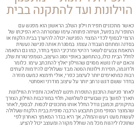
הוילונות ועד להתקנה בבית
כאשר מתכננים תפירת וילון השלב הראשון הוא מפגש עם
התופר/ת בפועל, ושיחה פתוחה עימו שמטרתה היא הפיכתו של
הרצוי לבסוף לכדי המצוי. הפגישה יכולה להיערך בבית הלקוח או
בסדנה ומתחם העבודה עצמו. במסגרת אותה פגישה נעשית
התאמת צבעים לשאר רהיטי ומרכיבי הנוף בחדר, כמו גם התאמה
לחלל הבית כולו, בהתחשב באופי וסוג העיצוב, הטמפרטורות שלו,
והאם יש לו נושא מסוים שהווילון יאלץ להתכתב עימו. כלומר
ולדוגמה, תפירת וילונות הסטה מבד שעלולים להידמות לעתים
רבות כמתאימים יותר לעיצוב כפרי, אולי תימצא כמעט מוזרה
בחדר ששם דגש נרחב יותר על עיצוב מודרני ואסתטי.
לאחר פגישת התכנון התופרת תיגש למלאכה ותפירת הווילונות
תארך למשך בין שבועיים לשלושה, תלוי במורכבות הווילון, הצורך
בתיקונים, וכמובן גודל החלל אותו מתכננים לכסות. לבסוף, לאחר
שהמוצר הסופי מוכן תתבצע הרכבה סופית בבית הלקוח שעלולה
לעשות מעט רעש והמולה, אך היא בגדר המאמץ האחרון לפי
שתוכלו ליהנות מכל מה שחלל מקורה ומעוצב יכול להציע.