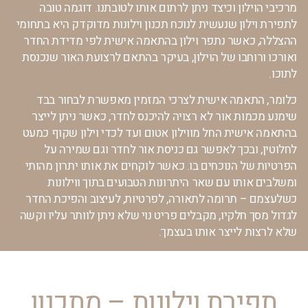
מרכיבי הוילון וכיצד ניתן לרתום אותו לטובתנו. דוגמה טובה
לתפירת וילון שנעשית לנוכח תכנון וילונות מדוקדק היא בתחומי
ההצללה, כאשר נתפר וילון בהתאמה אישית לפי מדידת החדר
ואורכו ורוחבו של הוילון, בעיקר בהתאם לרצועת האור שנכנסת
לתוכו.
כלומר, התאמה אישית לצרכי המזמין מאפשרת לבחור בבד
שימנע מכמות אור לא רצויה להיכנס לחדר, כאשר ניתן לייצר
בהתאמה אישית החל מווילון אטום ועד לכדי וילון שקוף כמעט
לחלוטין, ובכך לאפשר גם כניסת אור לחדר וגם שמירה על
הפרטיות של הנוכחים בו. כאשר לוקחים את אותו יתרון מהותי
ומשלבים אותו עם שאר היתרונות הטבועים בתוך ווילונות
כשלעצמם – תרומה לתאורה, לפרטיות, לעיצוב והפיכת החדר
לגדול מסך חלקיו, מקבלים פריט נוי שלא ניתן לוותר עליו וקשה
שלא לרצות לייצר אותו בעצמך.
תפירת וילונות – מתכנון