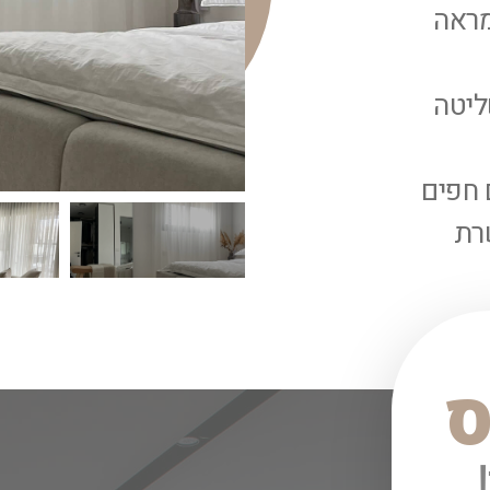
מראה
ליטה
 חפים
שרת
ס