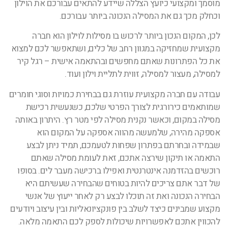
מוסמך ומקצועי כיועץ הצללה שיידע להתאים עבורכם את הוילון
וכחלק מכך גם את המסילה הנכונה ביותר עבורכם.
לכן, המקום הנכון ביותר לרכוש בו מסילות לוילון הוא חברה
מקצועית שמחזיקה במגוון רחב של כלים, ושתאפשר לכם למצוא
את כל הפתרונות שאתם מחפשים ובהתאמה אישית – רגל קיר
למסילה, מעצור למסילה, זווית לתליית וילון ועוד.
עבודה עם חברה מקצועית עוזרת גם בבחירת כמויות וסוגי חומרים
שמותאמים כירורגית לצורך הפרטי שלכם, כשנעשית רכישת
מסילה במקום, וכאשר נקנית מסילה לפי מטר רץ. היתרון באותה
אספקה מהירה, שלמעשה מהווה אספקה על המקום הוא
שבמידה ובחרתם בפתרון שפחות לטעמכם, תמיד ניתן לבצע
התאמה או תיקון שירצה אתכם, זאת לעומת
מסילה שאתם
רוכשים בהזדמנה אינטרנטית ואפילו ברכישה מעבר לים. בסופו
של דבר אתם צריכים להיות בטוחים שהבחירה שעשיתם היא
הבחירה הנכונה ואת זה תוכלו לבצע רק לאחר ייעוץ של אנשי
מקצוע שמבינים כיצד לשלב בין פונקציונאליות ובין עיצוב ויודעים
להכווין אתכם לאפשרויות שיכולות לספק לכם התאמה מלאה.