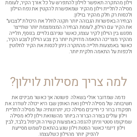
וילון מהתקרה תאפשר לוילון להתפרש על כל אורך הקיר, לעומת
מסילה לתליית וילון מהקיר שמאפשרת להקטין את נפח הוילון
ולכסות רק חלק מהקיר בוילון.
הבחירה באפשרות הגבוהה יותר תקנה לחלל את היכולת "לצבוע"
את הקיר עם הוילון, לעומת הבחירה המצומצמת יותר שתייצר
מפגש בין הוילון לקיר עצמו, כאשר שניהם גלויים. בנוסף, תלייה
מהקיר מצריכה התאמה מדויקת יותר בין צבע הוילון לצבע הקיר,
כאשר באמצעות תלייה מהתקרה ניתן לכסות את הקיר לחלוטין
ולכפות על התאמה חלקית יותר.
למה צריך מסילות לוילון?
נדמה שמדובר אולי בשאלה פשוטה אך כאשר מבינים את
חשיבותה של מסילה לוילון ואת האופן שבו היא יכולה לשדרג את
תפקודו ברור כי חייבים מסילה כזו,
יתרונותיה של מסילה לתליית
וילון עולים בצורה הברורה ביותר מהשוואת וילון ללא מסילה
שמיקומו סטטי וניתן להגפה באמצעות קשירה וקיפול בלבד, לבין
וילון דינמי כאשר הסטת וילון שנע בהתאם לשמש מסייעת
להפיק יותר מהוילון כשלעצמו.