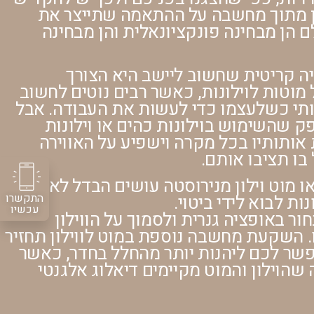
ן מתוך מחשבה על ההתאמה שתייצר את
 הן מבחינה פונקציונאלית והן מבחינה
יה קריטית שחשוב ליישב היא הצורך
וטות לוילונות, כאשר רבים נוטים לחשוב
כותי כשלעצמו כדי לעשות את העבודה. אבל
ק שהשימוש בוילונות כהים או וילונות
 אותותיו בכל מקרה וישפיע על האווירה
בו תציבו אותם.
או מוט וילון מנירוסטה עושים הבדל לא פחות
התקשרו
נות לבוא לידי ביטוי.
עכשיו
ור באופציה גנרית ולסמוך על הווילון
. השקעת מחשבה נוספת במוט לווילון תחזיר
שר לכם ליהנות יותר מהחלל בחדר, כאשר
שהוילון והמוט מקיימים דיאלוג אלגנטי