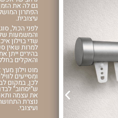
גם לה את הזמ
הפתרון המושלם
עיצובית.
לפני הכול, סוג
והמשמעות של מ
שדי בוילון אי
למרות שאין ספ
בהירים ייתן את
והאקלים בחלל 
מוט וילון מעץ 
ומסייעים לווילו
לכן, במקום לבח
ש"יסחוב" לבדו
את עצמה ותאפ
נוצרת התחושה 
ועיצובי.