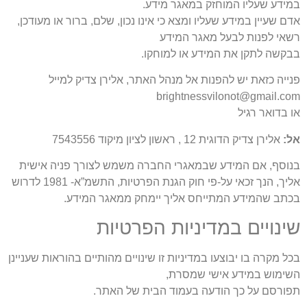
במידע שעליו המוחזק במאגר מידע.
אדם שעיין במידע שעליו ומצא כי אינו נכון, שלם, ברור או מעודכן,
רשאי לפנות לבעל מאגר המידע
בבקשה לתקן את המידע או למוחקו.
פנייה כזאת יש להפנות אל מנהל האתר, אלירן צדיק למייל
brightnessvilonot@gmail.com
או בדואר רגיל
אל:
אלירן צדיק הדוגית 12 , ראשון לציון מיקוד 7543556
בנוסף, אם המידע שבמאגרי החברה משמש לצורך פניה אישית
אליך, הנך זכאי על-פי חוק הגנת הפרטיות, התשמ”א- 1981 לדרוש
בכתב שהמידע המתייחס אליך יימחק ממאגר המידע.
שינויים במדיניות הפרטיות
בכל מקרה בו יבוצעו במדיניות זו שינויים מהותיים בהוראות שעניינן
השימוש במידע אישי שמסרת,
תפורסם על כך הודעה בעמוד הבית של האתר.