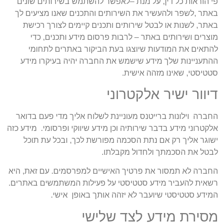
פי הוראות כל דין, על מנת –לאפשר להשתמש בשירותים שונים
באתר ,לשפר ולהעשיר את השירותים והתכנים שאנו מציעים לך
באתר, לשנות או לבטל שירותים ותכנים קיימים לצורך רכישת
מוצרים ושירותים באתר – לרבות פרסום מידע ותכנים, כדי
להתאים את המודעות שיוצגו בעת הביקור באתרים לתחומי
ההתעניינות שלך מידע שישמש את החברה יהיה בעיקרו מידע
סטטיסטי, שאינו מזהה אישית.
דיוור ישיר אלקטרוני
החברה וילונות ברייטנס מעוניינת לשלוח אליך מדי פעם בדואר
אלקטרוני מידע בדבר שירותיה וכן מידע שיווקי ופרסומי. מידע כזה
ישוגר אליך רק אם נתת הסכמה מפורשת לכך, ובכל עת תוכל
לבטל את הסכמתך ולחדול מקבלתו.
החברה לא תמסור את פרטיך האישיים למפרסמים. עם זאת, היא
רשאית להעביר מידע סטטיסטי על פעילות המשתמשים באתרים.
המידע סטטיסטי שיועבר לא יזהה אותך באופן אישי.
מסירת מידע לצד שלישי