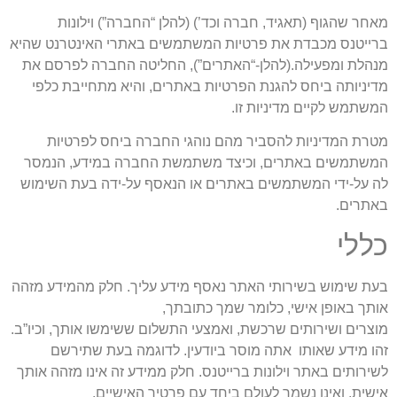
מאחר שהגוף (תאגיד, חברה וכד’) (להלן “החברה”) וילונות
ברייטנס מכבדת את פרטיות המשתמשים באתרי האינטרנט שהיא
מנהלת ומפעילה.(להלן-“האתרים”), החליטה החברה לפרסם את
מדיניותה ביחס להגנת הפרטיות באתרים, והיא מתחייבת כלפי
המשתמש לקיים מדיניות זו.
מטרת המדיניות להסביר מהם נוהגי החברה ביחס לפרטיות
המשתמשים באתרים, וכיצד משתמשת החברה במידע, הנמסר
לה על-ידי המשתמשים באתרים או הנאסף על-ידה בעת השימוש
באתרים.
כללי
בעת שימוש בשירותי האתר נאסף מידע עליך. חלק מהמידע מזהה
אותך באופן אישי, כלומר שמך כתובתך,
מוצרים ושירותים שרכשת, ואמצעי התשלום ששימשו אותך, וכיו”ב.
זהו מידע שאותו אתה מוסר ביודעין. לדוגמה בעת שתירשם
לשירותים באתר וילונות ברייטנס. חלק ממידע זה אינו מזהה אותך
אישית, ואינו נשמר לעולם ביחד עם פרטיך האישיים.