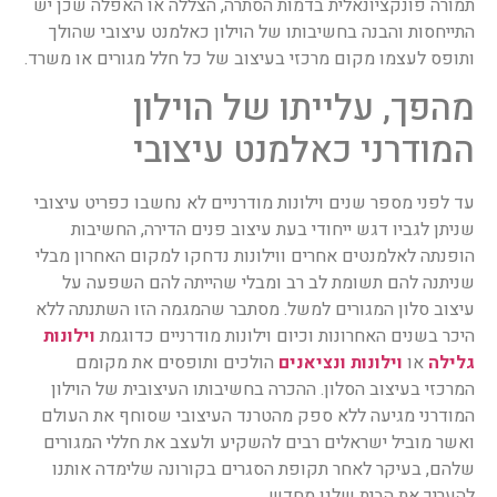
תמורה פונקציונאלית בדמות הסתרה, הצללה או האפלה שכן יש
התייחסות והבנה בחשיבותו של הוילון כאלמנט עיצובי שהולך
ותופס לעצמו מקום מרכזי בעיצוב של כל חלל מגורים או משרד.
מהפך, עלייתו של הוילון
המודרני כאלמנט עיצובי
עד לפני מספר שנים וילונות מודרניים לא נחשבו כפריט עיצובי
שניתן לגביו דגש ייחודי בעת עיצוב פנים הדירה, החשיבות
הופנתה לאלמנטים אחרים ווילונות נדחקו למקום האחרון מבלי
שניתנה להם תשומת לב רב ומבלי שהייתה להם השפעה על
עיצוב סלון המגורים למשל. מסתבר שהמגמה הזו השתנתה ללא
היכר בשנים האחרונות וכיום וילונות מודרניים כדוגמת
וילונות
גלילה
או
וילונות ונציאנים
הולכים ותופסים את מקומם
המרכזי בעיצוב הסלון.
ההכרה בחשיבותו העיצובית של הוילון
המודרני מגיעה ללא ספק מהטרנד העיצובי שסוחף את העולם
ואשר מוביל ישראלים רבים להשקיע ולעצב את חללי המגורים
שלהם, בעיקר לאחר תקופת הסגרים בקורונה שלימדה אותנו
להעריך את הבית שלנו מחדש.