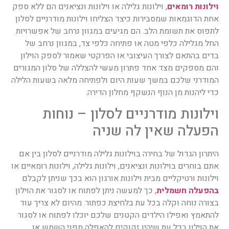
וילונות רומאים
, וילונות גלילה או וילונות ונציאנים הם ללא ספק
אחת הדוגמאות שמסבירות כיצד הצליחו וילונות מודרניים לסלון
לתפוס את תשומת הלב. הם מגיעים במגוון נרחב של אפשרויות
החל מגלילה כלפי מטה או פתיחה כלפי צד, במגוון נרחב של
בדים בהתאם לצורך העיצובי או הפרקטי שאמור לספק הוילון
והם מספקים מצד אחד פתרון מעשי להצללה של סלון המגורים
המודרני שלכם במשך שעות היום ולפתיחה מלאה בשעות הלילה
כדי ליהנות מן הנוף הנשקף מחלון הדירה.
וילונות מודרניים לסלון – נוחות
הפעלה שאין לה שניה
היתרון הגדול של בחירה בוילונות גלילה מודרניים לסלון בין אם
אתם בוחרים בוילונות ונציאנים, וילונות גלילה, וילונות רומאיים או
וילונות ורטיקליים מבית וילונות אורגון הוא בכך שניתן לקבלם
בהפעלה חשמלית
, כך למעשה ניתן לפתוח או לסגור את הוילון
בצורה נוחה וקלה בכל עת בלחיצת כפתור. מהיום לא צריך עוד
להתאמץ ואפילו הילדים הקטנים שלכם יוכלו לפתוח או לסגור
את הוילון בכל עת שיהיו זקוקים להאפלה מפני השמש או