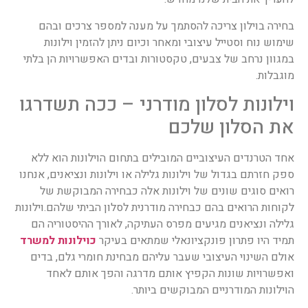
בחירה בוילון צריכה להסתמך על מענה למספר צרכים ובהם
שימוש נוח וסטייל עיצובי ומאחר וכיום ניתן להזמין וילונות
במגוון נרחב של צבעים, טקסטורות ובדים האפשרויות הן בלתי
מוגבלות.
וילונות לסלון מודרני – ככה תשדרגו
את הסלון שלכם
אחד הטרנדים העיצוביים המובילים בתחום הוילונות הוא ללא
ספק חזרתם בגדול של וילונות גלילה או וילונות ונציאנים, אנחנו
רואים סוגים שונים של וילונות אלה כבחירה המבוקשת של
לקוחות הרואים בהם כבחירה מודרנית לסלון הביתי שלהם.
וילונות
גלילה ונציאנים מגיעים מפרס העתיקה, לאורך ההיסטוריה הם
תמיד היו פתרון פונקציונאלי שמתאים בעיקר
כוילונות למשרד
אולם השינוי העיצובי שעבר עליהם מבחינת חומרי גלם, בדים
ואפשרויות שונות הקפיץ אותם מדרגה והפך אותם לאחד
הוילונות המודרניים המבוקשים ביותר.