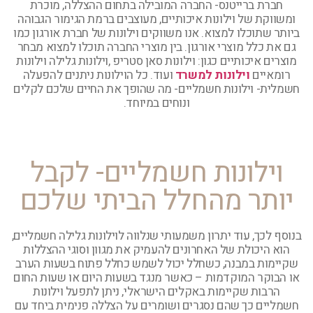
חברת ברייטנס- החברה המובילה בתחום ההצללה, מוכרת
ומשווקת של וילונות איכותיים, מעוצבים ברמת הגימור הגבוהה
ביותר שתוכלו למצוא. אנו משווקים וילונות של חברת אורגון כמו
גם את כלל מוצרי אורגון. בין מוצרי החברה תוכלו למצוא מבחר
מוצרים איכותיים כגון: וילונות סאן סטריפ ,וילונות גלילה וילונות
רומאיים
וילונות למשרד
ועוד. כל הוילונות ניתנים להפעלה
חשמלית- וילונות חשמליים- מה שהופך את החיים שלכם לקלים
ונוחים במיוחד.
וילונות חשמליים- לקבל
יותר מהחלל הביתי שלכם
בנוסף לכך, עוד יתרון משמעותי שנלווה לוילונות גלילה חשמליים,
הוא היכולת של האחרונים להעמיק את מגוון וסוגי ההצללות
שקיימות במבנה, כשחלל יכול לשמש כחלל פתוח בשעות הערב
או הבוקר המוקדמות – כאשר מנגד בשעות היום או שעות החום
הרבות שקיימות באקלים הישראלי, ניתן לתפעל וילונות
חשמליים כך שהם נסגרים ושומרים על הצללה פנימית ביחד עם