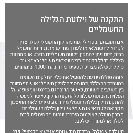
התקנה של וילונות הגלילה
החשמליים
אם חשבתם שכדי ליהנות מהוילון החשמלי לסלון צריך
לקרוא לחשמלאי או לערוך מחדש את נקודות החשמל
בבית, היום ניתן להתקין וילונות חשמליים בפרט או פתרונות
הצללה בכלל כדוגמת תריס וניציאני חשמלי באמצעות
סוללות שלא מצריכות טעינה מחדש עד 1000 שימושים.
אותה סוללה יודעת להפעיל את כלל החלקים השונים
במערכת ההצללה, כמו מסילה לוילון חשמלי או שינוי הזווית
בין השלבים השונים, כאשר מדובר גם בהיבט שמשפיע על
העלויות השונות שנלוות להתקנת הוילון, כאשר למעשה
להתקנת וילון גלילה חשמלי מחיר פעוט יותר לאור החיסכון
מקריאה לטכנאי או חשמלאי. וילון גלילה חשמלי הנו
פתרון מעולה לשליטה מירבית ונוחות מקסימלית ליבת
לסלון או למשרד שלכם.
יש לכם שאלה? צריכים מידע נוסף או ייעוץ מקצועי?
צרו