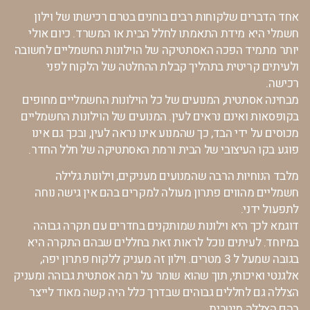
אחד הדברים שלקוחות רבים בוחנים בטרם רכישתו של וילון
חשמלי היא מידת התאמתו לחלל הבית או המשרד. כיום אולי
יותר מתמיד הפכה האסתטיקה של הוילונות החשמליים לחשובה
ולעיתים קריטית בתהליך קבלת ההחלטה של הלקוח לפני
רכישה.
מבחינה אסתטית, המנועים של כל הוילונות החשמליים מחופים
בקופסאות ואינם נראים לעין. המנועים של הוילונות החשמליים
מכוסים על ידי הבד, כך שהמנוע אינו נראה לעין, ובכך גם אינו
פוגע בקו העיצובי של הבית ורמת האסתטיקה של חלל החדר.
מלבד הנוחיות הרבה שהמנועים מעניקים, וילונות גלילה
חשמליים מהווים פתרון מעולה למקרים בהם אין גישה נוחה
לתפעול ידני.
דוגמא לכך היא וילונות שמותקנים בחדרים עם תקרה גבוהה
במיוחד. לעיתים נוכל לראות זאת בחללים שבהם התקרה היא
בגובה שמעל ל 3 מטרים. וילון זה מעניק ללקוח פתרון יפה,
אלגנטי ואיכותי, תוך שהוא שומר על רמה אסתטית גבוהה ומעניק
הצללה גם לחללים גבוהים שבדרך כלל היה קשה מאוד לייצר
בהם הצללה מיטבית.