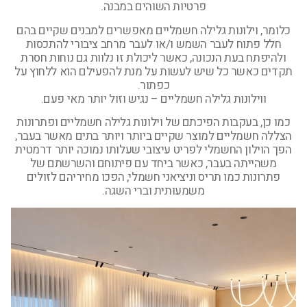
פרטיות השוהים במבנה.
כלומר, וילונות גלילה חשמליים מאפשרים למבנים שקיים בהם
חלל פתוח לעבר השמש ו/או לעבר מרחב ציבורי להתכסות
ולהיפתח בעת הנכונה, כאשר ליכולת זו נלוות גם נוחות חסרת
תקדים כאשר כל שיש לעשות על מנת להפעילם הוא ללחוץ על
כפתור.
ווילונות גלילה חשמליים – נגיש וזול יותר מאי פעם.
כמו כן, בעקבות הפיכתם של וילונות גלילה חשמליים ופתרונות
הצללה חשמליים למוצר שקיים ביותר ויותר בתים מאשר בעבר,
הפך הוילון החשמלי לפריט עיצובי שעלותו נמוכה יותר דרמטית
משהייתה בעבר, כאשר ביחד עם פיתוחם והשרשתם של
פתרונות כמו תריס וניציאני חשמלי, הפכו מחיריהם לזולים
משמעותית וברי השגה.