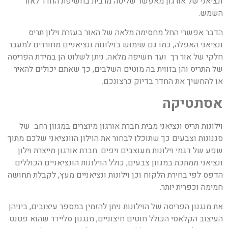
ונציאני של אורגון מאפשר שליטה מרבית בחשיפת החדר לאור
השמש.
הדבר אפשרי החל מחסימה מלאה של האור בעזרת וילון תריס
ונציאני האפלה, כמו גם שימוש בוילונות ונציאניים מחוררים למעבר
חלקי של אור רך ועד חשיפה מלאה. ניתן לשלוט הן במידת הפריסה
של התריס והן בזווית בה מוטים השלבים, כך שאתם יכולים להאיר
או להחשיך את החדר בדיוק כרצונכם.
אסתטיקה
וילונות תריס ונציאני מבית חברת אורגון מיוצרים במגוון רחב של
סגנונות וצבעים כך שתוכלו לבחור את הוילון הוונציאני שלכם מתוך
שפע של דגמי וילונות מעוצבים ויפים. חברת אורגון מייצרת וילון
ונציאני ממתכת במגוון צבעים, כולל הוילונות הונציאניים הכוללים
הדפס לפי בחירת הלקוח וכן וילונות ונציאניים מעץ, לקבלת תחושה
חמימה וכפרית יותר.
את מנגנון הפריסה של הוילונות ניתן להזמין במספר עיצובים, ביניהן
העיצוב הקלאסי הכולל חוטים חיצוניים, מנגנון סליידר שהוא פטנט