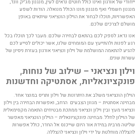
ייחודי של אורגון ואינו כולל חוטים נראים לעין, מנגנון מג'יק וונד,
מנגנון חשמלי ואף מנגנון מונו הכולל מנואלה. הודות לשפע
האפשרויות, תוכלו לבחור את הוילון הונציאני שיתאים באופן
מושלם לצרכים שלכם.
אנו נדאג לספק לכם בהתאם לבחירה שלכם. מעבר לכך תוכלו בכל
רגע לפנות ולהתייעץ עם המומחים שלנו, אשר יכולים לסייע לכם
להגיע להתאמה המושלמת של וילון ונציאני אורגון בעזרת ניסיון של
עשרות שנים.
וילון ונציאני – שילוב של נוחות,
פונקציונאליות, אסתטיקה וחדשנות
הוילון הונציאני משלב את היתרונות של וילון ותריס במוצר אחד.
מבחינה אסתטית – מגוון הצבעים הרחב, ואפשרות הבחירה בין וילון
ונציאני מעץ ובין וילון ונציאני ממתכת מבטיחים התאמה מקסימאלית
של הוילון לחלל. מבחינה פונקציונאלית – הוילון הונציאני מאפשר
שליטה מרבית במידת אור היום שייכנס אל החדר, כולל אפשרות
להצללה מוחלטת על ידי וילון ונציאני להצללה.