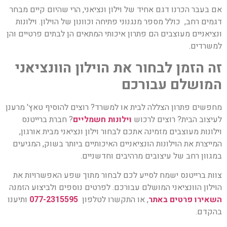
אם בעבר הכרנו דגם אחיד של וילון ונציאני, הרי שהיום קיים מבחר
דגמים רחב, כולל מספר מנגנוני פתיחה וכוונון של הוילון. וילונות
ונציאניים מעוצבים הם פתרון איכותי המתאים הן לבתים פרטיים והן
למשרדים.
זה הזמן לבחור את הוילון הוונציאני
המושלם עבורכם
מחפשים פתרון הצללה לבית או למשרד? רוצים להוסיף טאץ' מרענן
לעיצוב הבית? רוצים לרכוש
וילונות חשמליים
? חברת ברייטנס
וילונות מעוצבים מזמינה אתכם לבחור וילון ונציאני מבית אורגון,
המייצרת את הוילונות הונציאניים האיכותיים ביותר בשוק, המגיעים
במגוון רחב של עיצובים מרהיבים וחדשניים.
צוות ברייטנס ישמח לסייע לכם לבחור מתוך שפע האפשרויות את
הוילון הוונציאני המושלם עבורכם. לפרטים נוספים ולביצוע הזמנה
השאירו פרטים באתר
, או התקשרו לטלפון
077-2315595
ותיענו
בהקדם.