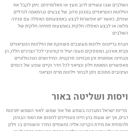
השלבים שבו עשויים לרוב מעץ או מאלומיניום. ניתן לקבל את
הוילונות הונציאניים במגוון נרחב של צבעים ובהתאמה לגדלים
שונים, כאשר יש אפשרות לבצע באמצעותם האפלה עם סגירה
מלאה או לבצע האפלה חלקית באמצעות פתיחה חלקית של
השלבים.
חברת ברייטנס וילונות מעוצבים משווקת את הוילונות הונציאניים
מבית אורגון, המספקים מענה יעיל ודקורטיבי לכל הצרכים הללו, הן
מבחינה אסתטית והן מבחינה פרקטית. החידושים הטכנולוגיים
מאפשרים התאמת וילון ונציאני לכל חדר וקיים שפע של דגמים
ועיצובים מתוכם ניתן לבחור וילונות תריס ונציאני.
ויסות ושליטה באור
מדינת ישראל התברכה בשפע של אור שמש. לאור השמש יתרונות
רבים, אך יש שעות בהן היינו מעוניינים לחסום את האור הבוהק
ולהפחית את מידת הקרינה אליה נחשפים החדר והשוהים בו. וילון