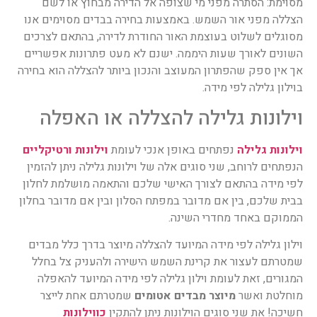
מסוימת: הסתרה מפני מי שצופה אל הדירה מבחוץ או לשם
הצללה מפני אור השמש. באמצעות בחירה בבדים מסוימים אנו
מסוגלים לשלוט בעוצמת האור החודרת לדירה, בהתאם לצרכים
השונים לאורך שעות היממה. ישנם לא מעט פתרונות אפשריים
אך אין ספק שהפתרון המעוצב והנכון ביותר להצללה הוא בחירה
בוילון גלילה לפי מידה.
וילונות גלילה להצללה או האפלה
וילונות גלילה
נפתחים באופן אנכי לעומת
וילונות ורטיקליים
הנפתחים לרוחב, שני סוגים אלה של וילונות גלילה ניתן להזמין
לפי מידה בהתאם לצורך האישי שלכם והתאמה מושלמת לחלון
בבית שלכם, בין אם מדובר במפתח הסלון ובין אם מדובר בחלון
הממוקם באחד מחדרי השינה.
וילון גלילה לפי מידה המיועד להצללה מיוצר בדרך כלל מבדים
שמטרתם לעצור את קרינת השמש הישירה ולהעניק צל בחלל
המגורים, זאת לעומת וילון גלילה לפי מידה המיועד להאפלה
מוחלטת ואשר
מיוצר מבדים אטומים
שמטרתם אחת לייצר
חשיכה! את שני סוגים הוילונות ניתן להתקין
כווילונות