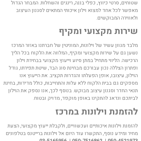
שטוחים, סרטי כיווץ, כפלי בננה, רינגים והשחלות. המבחר הגדול
מאפשר לכל אחד למצוא וילון איכותי המתאים לסגנון העיצוב
ולאווירה המבוקשים.
שירות מקצועי ומקיף
מלבד מגוון עשיר של וילונות, המוניטין של חברתנו באזור המרכז
נשען גם על שירות מקצועי ומקיף, המלווה את הלקוח בכל הליך
הרכישה. הליווי מתחיל במתן סיוע וייעוץ מקצועי בבחירת וילון
ופתרון הצללה נכון עבורכם מבחינת סוג הבד, שיטת תפירתו, גודל
הוילון, עיצובו, אופן הפעלתו והגדרות תקציב. את הייעוץ אנו
מספקים גם בבית הלקוח ללא עלות והתחייבות, כולל מדידות, בחינת
תנאי החדר וסגנון עיצוב מבוקש. בנוסף לכך, אנו נספק את הוילון
לביתכם ונדאג להתקינו באופן מוקפד, מדויק ובטוח.
להזמנת וילונות במרכז
להזמנת וילונות איכותיים ועכשוויים, ולקבלת ייעוץ מקצועי, הצעת
מחיר ומידע נוסף, התקשרו עוד היום אל וילונות ברייטנס בטלפונים
03-5165956
|
050-7516862
|
050-4521973